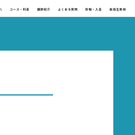
れ
コース・料金
講師紹介
よくある質問
体験・入会
楽珠生専用