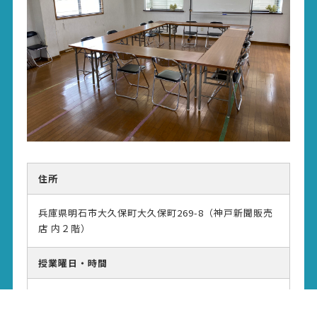
住所
兵庫県明石市大久保町大久保町269-8（神戸新聞販売
店 内２階）
授業曜日・時間
■火曜・金曜 ①16時 ②17時