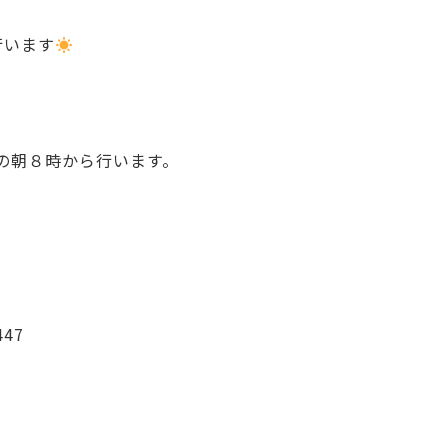
行います
の朝８時から行います。
447