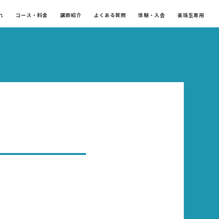
れ
コース・料金
講師紹介
よくある質問
体験・入会
楽珠生専用