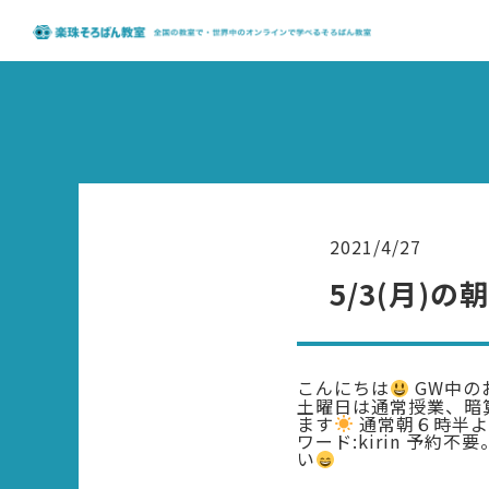
2021/4/27
5/3(月)
こんにちは
GW中の
土曜日は通常授業、暗
ます
通常朝６時半より遅
ワード:kirin 予
い