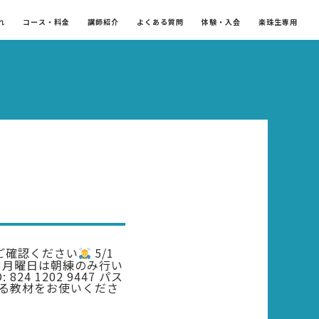
れ
コース・料金
講師紹介
よくある質問
体験・入会
楽珠生専用
ご確認ください
5/1
3月曜日は朝練のみ行い
4 1202 9447 パス
ている教材をお使いくださ