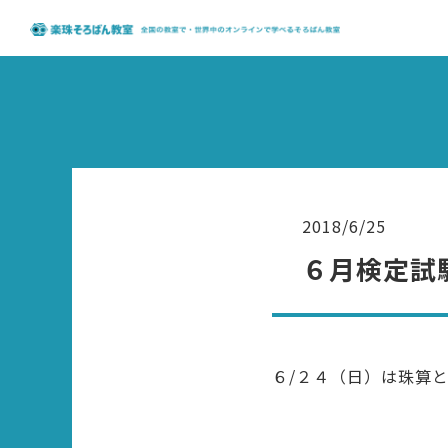
2018/6/25
６月検定試
６/２４（日）は珠算