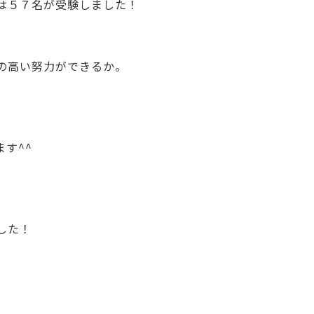
は５７名が受験しました！
の高い努力ができるか。
す^^
した！