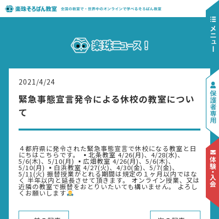
2021/4/24
緊急事態宣言発令による休校の教室につい
て
４都府県に発令された緊急事態宣言で休校になる教室と日
にちはこちらです。 ▪︎北条教室 4/26(月)、4/28(水)、
5/6(木)、5/10(月) ▪︎広畑教室 4/26(月)、5/6(木)、
5/10(月) ▪︎白浜教室 4/27(火)、4/30(金)、5/7(金)、
5/11(火) 振替授業がとれる期間は規定の１ヶ月以内ではな
く 半年以内と延長させて頂きます。 オンライン授業、又は
近隣の教室で振替をおとりいたいても構いません。 よろし
くお願いします