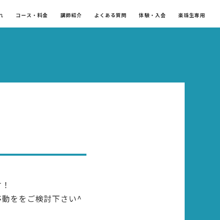
れ
コース・料金
講師紹介
よくある質問
体験・入会
楽珠生専用
す！
動ををご検討下さい^