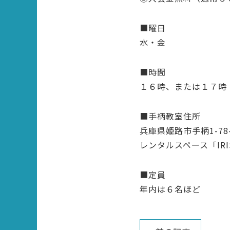
■曜日
水・金
■時間
１６時、または１７時
■手柄教室住所
兵庫県姫路市手柄1-78
レンタルスペース「IRI
■定員
年内は６名ほど