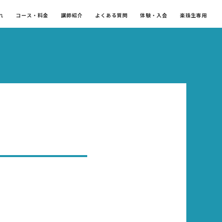
れ
コース・料金
講師紹介
よくある質問
体験・入会
楽珠生専用