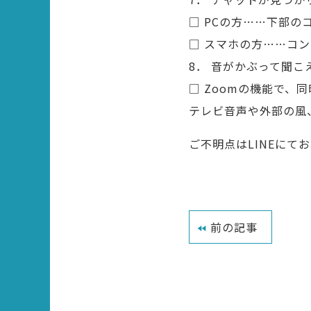
□ PCの方……下部
□ スマホの方……コ
8． 音がかぶって聞
□ Zoomの機能で
テレビ音声や外部の風
ご不明点はLINEに
前の記事