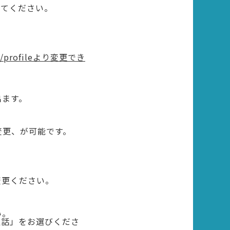
してください。
us/profileより変更でき
出ます。
変更、が可能です。
変更ください。
い。
通話」をお選びくださ