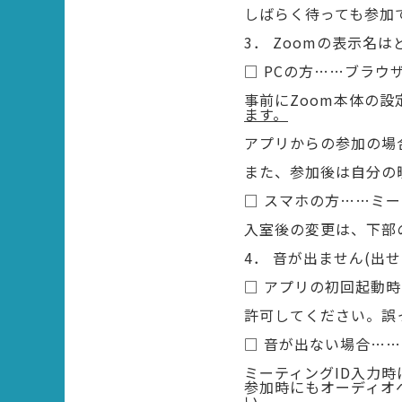
しばらく待っても参加
3． Zoomの表示名
□ PCの方……ブラウ
事前にZoom本体の設
ます。
アプリからの参加の場
また、参加後は自分の
□ スマホの方……ミー
入室後の変更は、下部
4． 音が出ません(出せ
□ アプリの初回起動
許可してください。誤
□ 音が出ない場合…
ミーティングID入力
参加時にもオーディオ
い。