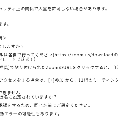
ュリティ上の関係で入室を許可しない場合があります。
ます。
問＞
スしますか？
ールは各自で行ってください(
https://zoom.us/downl
ンロードできます
)
me推奨)で貼り付けられたZoomのURLをクリックすると、
のアクセスをする場合は、[+]参加 から、11桁のミーティン
できません
生徒名に設定されていますか？
承認をするため、同じ名前にご設定ください。
起動エラーの可能性もあります。