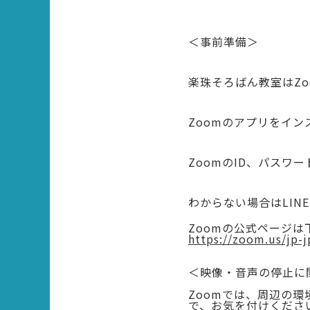
＜事前準備＞
楽珠そろばん教室はZ
Zoomのアプリをイ
ZoomのID、パスワ
わからない場合はLIN
Zoomの公式ページ
https://zoom.us/jp-
＜映像・音声の停止に
Zoomでは、周辺の
で、お気を付けくださ