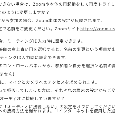
できない場合は、Zoomや本体の再起動をして再度トライ
はどのように変更しますか？
ザから参加の場合、Zoom本体の設定が反映されます。
定で名前をご変更ください。Zoomサイト
https://zoom.
合、ミーティングID入力時に設定できます。
映像の右上青い□を選択すると、名前の変更という項目が
ティングID入力時に設定できます。
のコントロールパネルから、参加者＞自分を選択＞名前の
ません)
時に、マイクとカメラへのアクセスを求められます。
って拒否してしまった方は、それぞれの端末の設定からご
…オーディオに接続していますか？
時に「オーディオに接続しない」の設定をオフにしてくださ
への接続方法を聞かれます。「インターネットを使用した