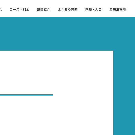
れ
コース・料金
講師紹介
よくある質問
体験・入会
楽珠生専用