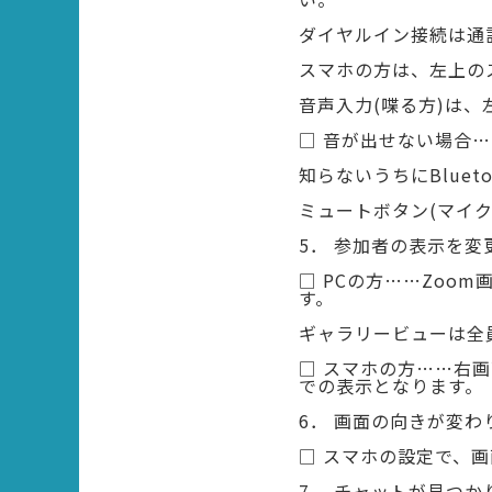
ダイヤルイン接続は通
スマホの方は、左上の
音声入力(喋る方)は
□ 音が出せない場合
知らないうちにBlue
ミュートボタン(マイ
5． 参加者の表示を変
□ PCの方……Zo
す。
ギャラリービューは全
□ スマホの方……右
での表示となります。
6． 画面の向きが変わ
□ スマホの設定で、
7． チャットが見つか