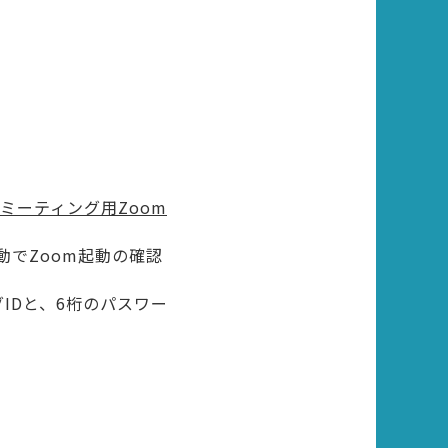
oadのミーティング用Zoom
自動でZoom起動の確認
グIDと、6桁のパスワー