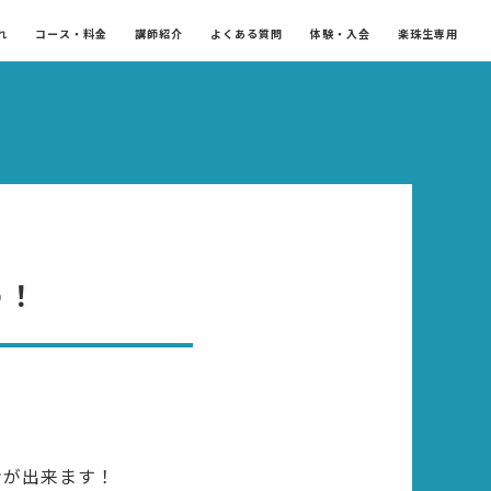
れ
コース・料金
講師紹介
よくある質問
体験・入会
楽珠生専用
う！
ンが出来ます！