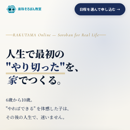
日程を選んで申し込む →
RAKUTAMA Online — Soroban for Real Life
人生で最初の
"やり切った"
を、
でつくる。
家
6歳から10歳。
"やればできる" を体感した子は、
その後の人生で、迷いません。