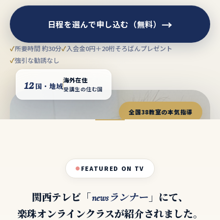
→
日程を選んで申し込む（無料）
所要時間 約30分
入会金0円＋20桁そろばんプレゼント
強引な勧誘なし
12
海外在住
国・地域
受講生の住む国
全国38教室の本気指導
FEATURED ON TV
関西テレビ「
」にて、
newsランナー
楽珠オンラインクラスが紹介されました。