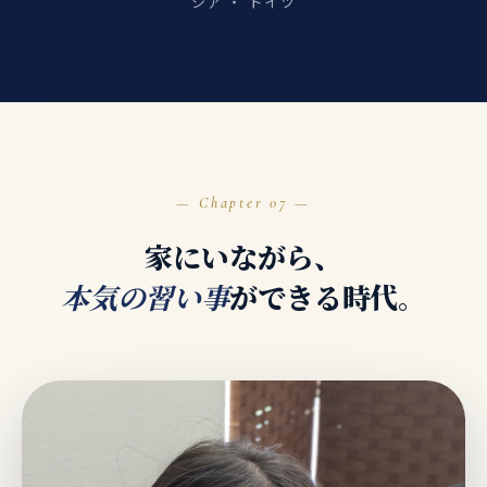
シア ・ ドイツ
07
家にいながら、
ができる時代。
本気の習い事